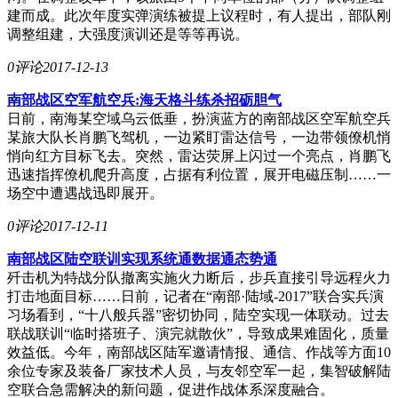
建而成。此次年度实弹演练被提上议程时，有人提出，部队刚
调整组建，大强度演训还是等等再说。
0评论
2017-12-13
南部战区空军航空兵:海天格斗练杀招砺胆气
日前，南海某空域乌云低垂，扮演蓝方的南部战区空军航空兵
某旅大队长肖鹏飞驾机，一边紧盯雷达信号，一边带领僚机悄
悄向红方目标飞去。突然，雷达荧屏上闪过一个亮点，肖鹏飞
迅速指挥僚机爬升高度，占据有利位置，展开电磁压制……一
场空中遭遇战迅即展开。
0评论
2017-12-11
南部战区陆空联训实现系统通数据通态势通
歼击机为特战分队撤离实施火力断后，步兵直接引导远程火力
打击地面目标……日前，记者在“南部·陆域-2017”联合实兵演
习场看到，“十八般兵器”密切协同，陆空实现一体联动。过去
联战联训“临时搭班子、演完就散伙”，导致成果难固化，质量
效益低。今年，南部战区陆军邀请情报、通信、作战等方面10
余位专家及装备厂家技术人员，与友邻空军一起，集智破解陆
空联合急需解决的新问题，促进作战体系深度融合。