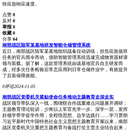
快应急响应速度。
点赞
0
反对
0
举报 0
收藏 0
分享
64
南部战区陆军某基地研发智能仓储管理系统
近日，南部战区陆军某基地组织战备拉动训练，担负应急值班
任务的官兵闻令而动，借助智能管理系统迅速完成物资器材请
领与装载。据了解，这款管理系统由该基地官兵自主研发而
成，经多次任务检验后常态应用到日常仓储作业中，有效提升
了后装保障效能。
0评论
2024-11-05
南部战区党委机关紧贴使命任务推动主题教育走深走实
战区领导带队深入一线，围绕联合作战重难点问题展开调研；
主题教育理论轮训，少将以上军官先学一步、深学一层，发挥
好领学带学促学作用，全程悟思想、边学边践行……学习贯彻
习近平新时代中国特色社会主义思想主题教育开展以来，南部
战区党委机关注重把主题教育与备战打仗主责主业结合起来，