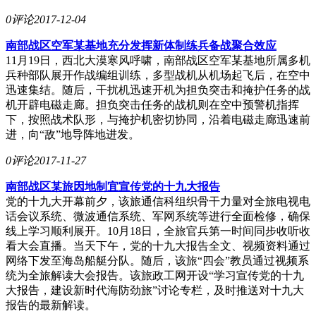
0评论
2017-12-04
南部战区空军某基地充分发挥新体制练兵备战聚合效应
11月19日，西北大漠寒风呼啸，南部战区空军某基地所属多机
兵种部队展开作战编组训练，多型战机从机场起飞后，在空中
迅速集结。随后，干扰机迅速开机为担负突击和掩护任务的战
机开辟电磁走廊。担负突击任务的战机则在空中预警机指挥
下，按照战术队形，与掩护机密切协同，沿着电磁走廊迅速前
进，向“敌”地导阵地进发。
0评论
2017-11-27
南部战区某旅因地制宜宣传党的十九大报告
党的十九大开幕前夕，该旅通信科组织骨干力量对全旅电视电
话会议系统、微波通信系统、军网系统等进行全面检修，确保
线上学习顺利展开。10月18日，全旅官兵第一时间同步收听收
看大会直播。当天下午，党的十九大报告全文、视频资料通过
网络下发至海岛船艇分队。随后，该旅“四会”教员通过视频系
统为全旅解读大会报告。该旅政工网开设“学习宣传党的十九
大报告，建设新时代海防劲旅”讨论专栏，及时推送对十九大
报告的最新解读。