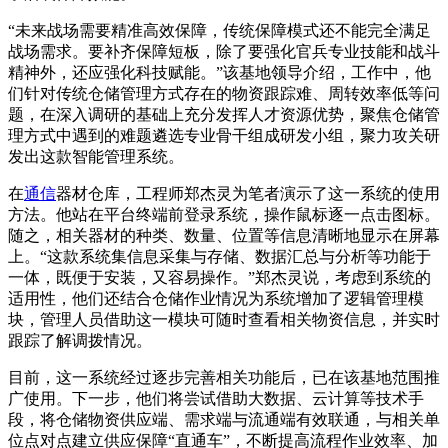
“未来战场需要精准高效保障，传统保障模式还不能完全满足
战场需求。要补齐保障短板，除了要强化官兵专业技能和战斗
精神外，还应强化科技赋能。”该基地领导介绍，工作中，他
们针对传统仓储管理方式存在的物资跟踪难、周转效率低等问
题，在深入调研的基础上充分发挥人才资源优势，聚焦仓储管
理方式中遇到的难题遴选专业骨干组成研发小组，聚力攻关研
发出这款智能管理系统。
在
通信
器材仓库，工程师郑杰灵为笔者演示了这一系统的使用
方法。他站在平台终端前登录系统，操作鼠标逐一点击图标。
随之，相关器材的种类、数量、位置等信息清晰地显示在屏幕
上。“这款系统集信息采集与存储、数据汇总与分析等功能于
一体，既便于安装，又容易操作。”郑杰灵说，考虑到系统的
适用性，他们还结合仓储作业情况为系统增加了逻辑管理模
块，管理人员借助这一模块可随时查看相关物资信息，并实时
跟踪了解调拨情况。
目前，这一系统经过逐步完善相关功能后，已在该基地范围推
广使用。下一步，他们将尝试借助大数据、云计算等技术手
段，将仓储物资供应端、需求端与流通端有效联通，与相关单
位点对点建立供应保障“直通车”，不断提高流程作业效率、加