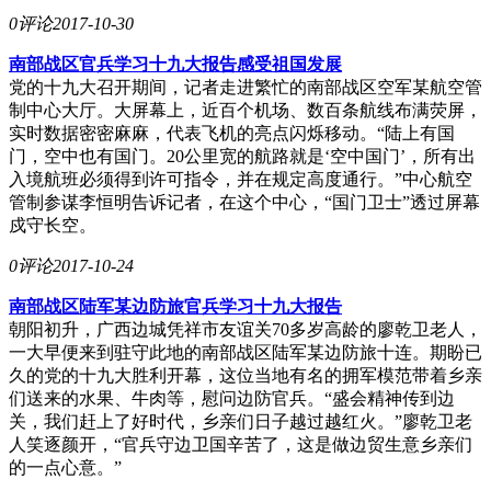
0评论
2017-10-30
南部战区官兵学习十九大报告感受祖国发展
党的十九大召开期间，记者走进繁忙的南部战区空军某航空管
制中心大厅。大屏幕上，近百个机场、数百条航线布满荧屏，
实时数据密密麻麻，代表飞机的亮点闪烁移动。“陆上有国
门，空中也有国门。20公里宽的航路就是‘空中国门’，所有出
入境航班必须得到许可指令，并在规定高度通行。”中心航空
管制参谋李恒明告诉记者，在这个中心，“国门卫士”透过屏幕
戍守长空。
0评论
2017-10-24
南部战区陆军某边防旅官兵学习十九大报告
朝阳初升，广西边城凭祥市友谊关70多岁高龄的廖乾卫老人，
一大早便来到驻守此地的南部战区陆军某边防旅十连。期盼已
久的党的十九大胜利开幕，这位当地有名的拥军模范带着乡亲
们送来的水果、牛肉等，慰问边防官兵。“盛会精神传到边
关，我们赶上了好时代，乡亲们日子越过越红火。”廖乾卫老
人笑逐颜开，“官兵守边卫国辛苦了，这是做边贸生意乡亲们
的一点心意。”