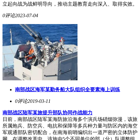
立起向战为战鲜明导向，推动主题教育走向深入、取得实效。
0评论
2023-07-04
南部战区海军某勤务船大队组织全要素海上训练
0评论
2019-03-11
南部战区陆军某旅提升部队协同作战能力
日前，南部战区陆军某海防旅沿海多个演兵场硝烟弥漫，该旅
所属炮兵、防空兵、电抗和保障等多兵种力量与防区内的海空
军观通部队密切配合，在南海前哨编织出一道严密的立体防护
网。在调整改革中，该旅由5个不同单位的部（分）队调整组