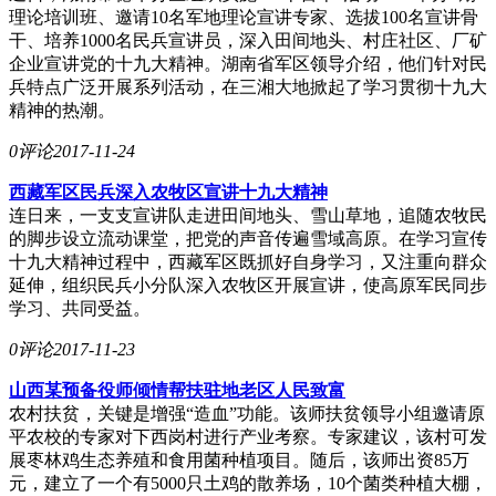
理论培训班、邀请10名军地理论宣讲专家、选拔100名宣讲骨
干、培养1000名民兵宣讲员，深入田间地头、村庄社区、厂矿
企业宣讲党的十九大精神。湖南省军区领导介绍，他们针对民
兵特点广泛开展系列活动，在三湘大地掀起了学习贯彻十九大
精神的热潮。
0评论
2017-11-24
西藏军区民兵深入农牧区宣讲十九大精神
连日来，一支支宣讲队走进田间地头、雪山草地，追随农牧民
的脚步设立流动课堂，把党的声音传遍雪域高原。在学习宣传
十九大精神过程中，西藏军区既抓好自身学习，又注重向群众
延伸，组织民兵小分队深入农牧区开展宣讲，使高原军民同步
学习、共同受益。
0评论
2017-11-23
山西某预备役师倾情帮扶驻地老区人民致富
农村扶贫，关键是增强“造血”功能。该师扶贫领导小组邀请原
平农校的专家对下西岗村进行产业考察。专家建议，该村可发
展枣林鸡生态养殖和食用菌种植项目。随后，该师出资85万
元，建立了一个有5000只土鸡的散养场，10个菌类种植大棚，