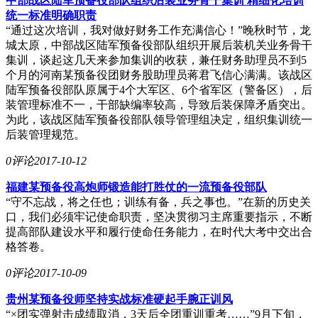
中部战区陆军预备役部队组织后装业务骨干集训 精细化培训
统一标准明确职责
“通过这次培训，我对做好财务工作充满信心！”晚秋时节，龙
城太原，中部战区陆军预备役部队组织开展后装机关业务骨干
集训，谈起这几天来参加集训的收获，兼任财务助理员不到5
个月的河南某预备役团财务股助理员蒋君飞信心满满。该战区
陆军预备役部队原属于4个大军区、6个省军区（警备区），后
装管理标准不一，干部缺编率较高，导致后装保障矛盾突出。
为此，该战区陆军预备役部队领导管理组决定，组织集训统一
后装管理规范。
0评论
2017-10-12
福建某预备役高炮师锻造能打胜仗的一流预备役部队
“守不忘战，将之任也；训练有备，兵之事也。”在新的历史关
口，我们必须牢记使命职责，坚决贯彻习主席重要指示，不断
提高部队建设水平和履行使命任务能力，在时代大考中交出合
格答卷。
0评论
2017-10-09
贵州某预备役师坚持实战标准硬起手腕正训风
“×团实弹射击成绩取消，3天后全团重训重考……”9月下旬，