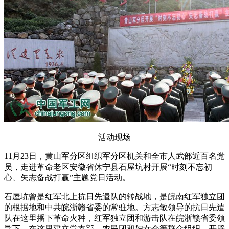
活动现场
11月23日，黄山军分区组织军分区机关和全市人武部近百名党
员，走进革命老区安徽省休宁县石屋坑村开展“时刻不忘初
心、矢志备战打赢”主题党日活动。
石屋坑曾是红军北上抗日先遣队的转战地，是皖南红军独立团
的根据地和中共皖浙赣省委的常驻地。方志敏领导的抗日先遣
队在这里播下革命火种，红军独立团和游击队在皖浙赣省委领
导下，在这里建立党支部、农民团和妇女会等群众组织，开辟