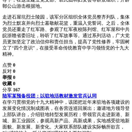
鄣公山游击根据地。
走进石屋坑烈士陵园，该军分区组织全体党员整齐列队，集体
为烈士默哀并向烈士墓敬献花篮，重温入党誓词。之后，全体
党员还重走了红军路、参观了红军夜校陈列馆、红军屋和中共
皖浙赣省委旧址，聆听了红军故事等。通过系列活动，广大党
员更加坚定了政治信仰和责任担当，提高了党性修养，牢固树
立了“四个意识”，在接受革命传统教育中学习领悟党的十九大
精神。
点赞
0
反对
0
举报 0
收藏 0
分享
167
陆军某预备役团：以驻地活教材激发官兵认同
在学习贯彻党的十九大精神中，该团把近年来驻地各项建设的
发展变化情况制成图表，在各营连巡回展出；邀请地方领导登
上部队讲台，介绍驻地转型发展历程；带领官兵走进新港、新
城、新工业园区，参观高新产品、高新成果，实地感受驻地新
面貌、新发展、新变化。大家联系部队建设实际畅所欲言，