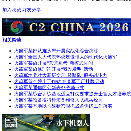
加入收藏
好友分享
相关阅读
火箭军某部从难从严开展实战化综合演练
火箭军全国人大代表热议建设强大的现代化火箭军
火箭军某旅开展“营营互考”新模式见闻
火箭军某旅修理连开展“我爱发明”活动
火箭军培养壮大基层文艺“轻骑队”服务战斗力
火箭军首个院士工作站 在某军工厂挂牌启动
火箭军某通信团创新表彰激励形式
火箭军某综合训练基地适应打仗要求提升士官人才培养质
火箭军某预备役特种装备维修大队练兵经历
火箭军某基地以临战状态狠抓战备训练工作落实