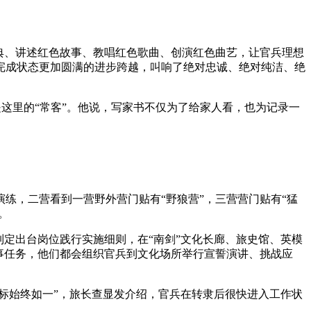
典、讲述红色故事、教唱红色歌曲、创演红色曲艺，让官兵理想
完成状态更加圆满的进步跨越，叫响了绝对忠诚、绝对纯洁、绝
是这里的“常客”。他说，写家书不仅为了给家人看，也为记录一
练，二营看到一营野外营门贴有“野狼营”，三营营门贴有“猛
。
定出台岗位践行实施细则，在“南剑”文化长廊、旅史馆、英模
事任务，他们都会组织官兵到文化场所举行宣誓演讲、挑战应
标始终如一”，旅长查显发介绍，官兵在转隶后很快进入工作状