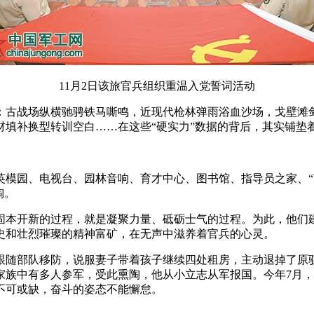
11月2日该旅官兵组织重温入党誓词活动
：古战场纵横驰骋铁马嘶鸣，近现代枪林弹雨浴血沙场，戈壁滩剑
材填补换型转训空白……在这些“硬实力”数据的背后，其实铺垫
模园、电视台、园林音响、育才中心、图书馆、指导员之家、“南
陶。
本开新的过程，就是凝聚力量、砥砺士气的过程。为此，他们建
史和壮烈璀璨的精神富矿，在无声中滋养着官兵的心灵。
、跟随部队移防，说服妻子带着孩子继续四处租房，主动退掉了
族中有多人参军，受此熏陶，他从小立志从军报国。今年7月，
不可或缺，奋斗的姿态不能懈怠。