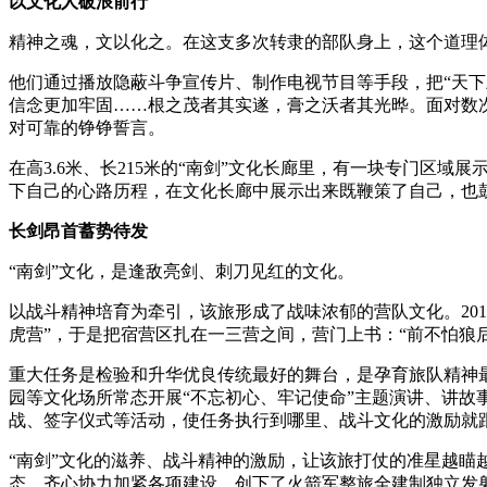
以文化人破浪前行
精神之魂，文以化之。在这支多次转隶的部队身上，这个道理
他们通过播放隐蔽斗争宣传片、制作电视节目等手段，把“天
信念更加牢固……根之茂者其实遂，膏之沃者其光晔。面对数
对可靠的铮铮誓言。
在高3.6米、长215米的“南剑”文化长廊里，有一块专门区
下自己的心路历程，在文化长廊中展示出来既鞭策了自己，也
长剑昂首蓄势待发
“南剑”文化，是逢敌亮剑、刺刀见红的文化。
以战斗精神培育为牵引，该旅形成了战味浓郁的营队文化。201
虎营”，于是把宿营区扎在一三营之间，营门上书：“前不怕狼
重大任务是检验和升华优良传统最好的舞台，是孕育旅队精神最
园等文化场所常态开展“不忘初心、牢记使命”主题演讲、讲
战、签字仪式等活动，使任务执行到哪里、战斗文化的激励就
“南剑”文化的滋养、战斗精神的激励，让该旅打仗的准星越瞄
态，齐心协力加紧各项建设，创下了火箭军整旅全建制独立发