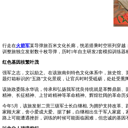
行走在
火箭军
某导弹旅百米文化长廊，恍若搭乘时空班列穿越
训整旅独立发射数十枚导弹，历时1年自主研发2套模拟训练器
红色基因枝繁叶茂
强军之志，文以励之。在该旅南剑特色文化体系中，旅史馆、英
题灯箱标识的“五路”文化景观，让官兵时时受砥砺，处处受熏
该旅政委陈永华说，传承和弘扬我军优良传统就是革弊鼎新、固
精神、长征精神、上甘岭精神等革命精神。辉煌壮阔的革命历
今年5月，该旅发射二营三级军士长白继相, 为拥护支持改革
家顾大家，舍小爱成大爱。据了解，白继相出生于军人家庭，家
路上可能遭遇挫折，训练的时候可能面临困难，但忠诚的基因