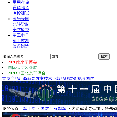
军用存储
通信指挥
测控测试
激光光电
北斗导航
安防监控
军工电子
军工材料
装备制造
2026南京军博会
国际低空装备展
2026中国北京军博会
首页
产品
厂商
新闻
方案
技术
下载
品牌
展会
视频
国防
我的位置：
军工网
>
国防
>
火箭军
>
火箭军某导弹旅：铸魂砺