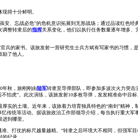
体现得十分鲜明。
下虽安、忘战必危”的危机意识拓展到无形战场；通过品读红色经
次调整转隶后的
指挥
关系变化，他们以执行任务数量逐年增多、
域展示官兵的家书。该旅发射一营研究生士兵方斌有写家书的习惯，
鼓励了他人。
0年秋，旅刚刚由
陆军
转隶至导弹部队，即参加多波次火力突击演
后不怕虎”。此次演练，该旅发射10多枚导弹，发发精准命中目标
厚实的土壤。近年来，该旅着力培育独具特色的“南剑”精神，制
故事忆传统等活动。据该旅政治工作部领导介绍，每当执行重大军
跟进到哪里。
越准、打仗的标尺越量越精。“转隶之后环境大不相同，但强军目
射的纪录。