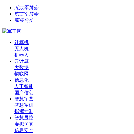
北京军博会
南京军博会
商务合作
计算机
无人机
机器人
云计算
大数据
物联网
信息化
人工智能
国产信创
智慧军营
智慧军训
指挥控制
智慧显控
虚拟仿真
信息安全