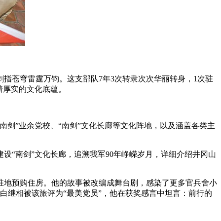
指苍穹雷霆万钧。这支部队7年3次转隶次次华丽转身，1次驻
着厚实的文化底蕴。
剑”业余党校、“南剑”文化长廊等文化阵地，以及涵盖各类主
设“南剑”文化长廊，追溯我军90年峥嵘岁月，详细介绍井冈山
原驻地预购住房。他的故事被改编成舞台剧，感染了更多官兵舍小
白继相被该旅评为“最美党员”，他在获奖感言中坦言：前行的