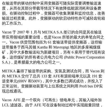
在输送带的驱动控制中采用变频器可随实际需要调整输送速
度，从而在其部分带载等情况下有效降低能源消耗和设备磨
损。在驱动控制过程中，变频器可收集测量和监控信息，改善
输送过程质量。此外，变频驱动的软启动特性亦可减轻齿轮箱
的工作压力。
Vacon 于 2007 年 1 月与 METKA S.A.签订的合同是其在输送
带应用领域的重要业绩，也是Vacon 所签的最大的单笔合同之
一。Vacon 供货范围包括为 61 套输送带提供变频器，这些输
送带服务于西马其顿 Kardia 和 Mavropigi 地区的多座褐煤煤
矿，其中大多数输送站为新建项目，另有 6 座用于替代现有设
备，这些煤矿的所有者公共电力公司 (Public Power Corporation
S.A.)，是希腊最大的电力公司之一。
METKA 赢得了输送带的采购、安装及测试合同，而 Vacon 则
向 METKA 交付了总共 133 套 AFE有源前端单元以及 191 套
逆变单元(690V 和500V)，其中大多数已调试成功，并投入了
正常运转。变频驱动装置与上位系统之间利用 Profi bus DP实
现总线通讯。
Vacon AFE 是一个双向（可再生）馈电单元，其输入端外加
LCL 滤波器。由于 AFE 可在设备制动过程中实现能量回馈，