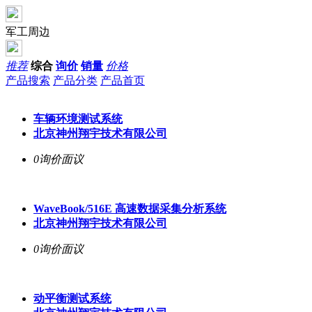
军工周边
推荐
综合
询价
销量
价格
产品搜索
产品分类
产品首页
车辆环境测试系统
北京神州翔宇技术有限公司
0询价
面议
WaveBook/516E 高速数据采集分析系统
北京神州翔宇技术有限公司
0询价
面议
动平衡测试系统