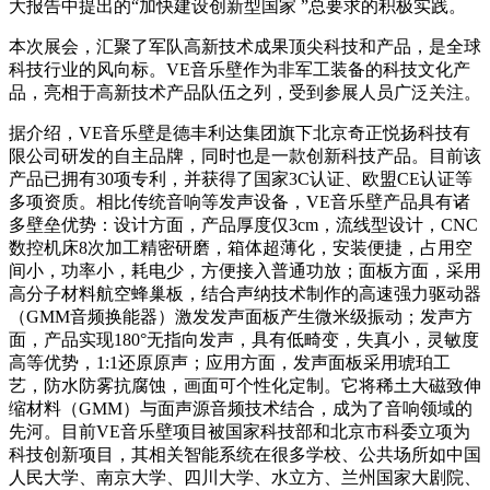
大报告中提出的“加快建设创新型国家 ”总要求的积极实践。
本次展会，汇聚了军队高新技术成果顶尖科技和产品，是全球
科技行业的风向标。VE音乐壁作为非军工装备的科技文化产
品，亮相于高新技术产品队伍之列，受到参展人员广泛关注。
据介绍，VE音乐壁是德丰利达集团旗下北京奇正悦扬科技有
限公司研发的自主品牌，同时也是一款创新科技产品。目前该
产品已拥有30项专利，并获得了国家3C认证、欧盟CE认证等
多项资质。相比传统音响等发声设备，VE音乐壁产品具有诸
多壁垒优势：设计方面，产品厚度仅3cm，流线型设计，CNC
数控机床8次加工精密研磨，箱体超薄化，安装便捷，占用空
间小，功率小，耗电少，方便接入普通功放；面板方面，采用
高分子材料航空蜂巢板，结合声纳技术制作的高速强力驱动器
（GMM音频换能器）激发发声面板产生微米级振动；发声方
面，产品实现180°无指向发声，具有低畸变，失真小，灵敏度
高等优势，1:1还原原声；应用方面，发声面板采用琥珀工
艺，防水防雾抗腐蚀，画面可个性化定制。它将稀土大磁致伸
缩材料（GMM）与面声源音频技术结合，成为了音响领域的
先河。目前VE音乐壁项目被国家科技部和北京市科委立项为
科技创新项目，其相关智能系统在很多学校、公共场所如中国
人民大学、南京大学、四川大学、水立方、兰州国家大剧院、