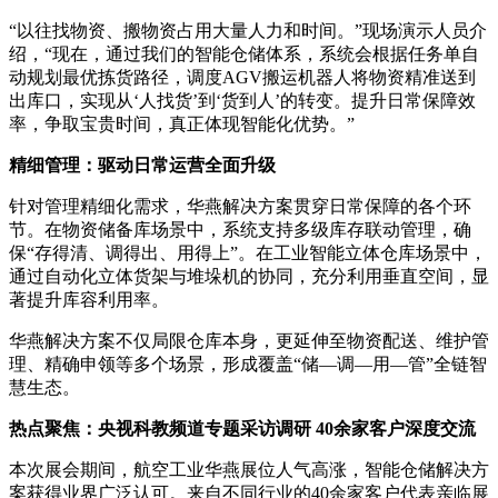
“以往找物资、搬物资占用大量人力和时间。”现场演示人员介
绍，“现在，通过我们的智能仓储体系，系统会根据任务单自
动规划最优拣货路径，调度AGV搬运机器人将物资精准送到
出库口，实现从‘人找货’到‘货到人’的转变。提升日常保障效
率，争取宝贵时间，真正体现智能化优势。”
精细管理：驱动日常运营全面升级
针对管理精细化需求，华燕解决方案贯穿日常保障的各个环
节。在物资储备库场景中，系统支持多级库存联动管理，确
保“存得清、调得出、用得上”。在工业智能立体仓库场景中，
通过自动化立体货架与堆垛机的协同，充分利用垂直空间，显
著提升库容利用率。
华燕解决方案不仅局限仓库本身，更延伸至物资配送、维护管
理、精确申领等多个场景，形成覆盖“储—调—用—管”全链智
慧生态。
热点聚焦：央视科教频道专题采访调研 40余家客户深度交流
本次展会期间，航空工业华燕展位人气高涨，智能仓储解决方
案获得业界广泛认可。来自不同行业的40余家客户代表亲临展