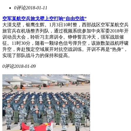
0评论
2018-01-11
空军某航空兵旅戈壁上空打响“自由空战”
大漠戈壁，银鹰生辉。1月3日10时整，西部战区空军某航空兵
旅官兵在机场整齐列队，通过视频系统参加中央军委2018年开
训动员大会，聆听习主席训令。铮铮誓言冲天，强军战鼓催
征。11时30分，随着一颗绿色信号弹升空，该旅数架战机呼啸
升空，奔赴预定空域展开对抗空战训练。开训不再是“热身”，
实现了部队战斗力的保持和提高。
0评论
2018-01-09