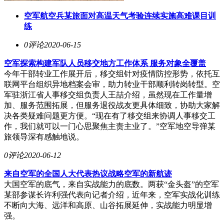
空军航空兵某旅面对高温天气考验连续实施高难课目训
练
0评论
2020-06-15
空军探索构建军队人员移交地方工作体系 服务对象全覆盖
今年干部转业工作展开后，移交组针对疫情防控形势，依托互
联网平台组织异地档案会审，助力转业干部顺利转岗转型。空
军驻浙江省人事移交组负责人王喆介绍，虽然现在工作量增
加、服务范围拓展，但服务退役战友更具体细致，协助大家解
决各类疑难问题更方便。“现在有了移交组来协调人事移交工
作，我们就可以一门心思聚焦主责主业了。”空军地空导弹某
旅领导深有感触地说。
0评论
2020-06-12
来自空军的全国人大代表热议战略空军的新航迹
大国空军的底气，来自实战能力的底数。两获“金头盔”的空军
某部参谋长许利强代表向记者介绍，近年来，空军实战化训练
不断向大海、远洋和高原、山谷拓展延伸，实战能力明显增
强。