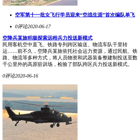
空军第十一批女飞行学员迎来“空战生涯”首次编队单飞
0评论
2020-06-17
空降兵某旅积极探索远程兵力投送新模式
民用客机空中直飞、铁路专列跨区输送、物流车队千里转
运……前不久，空降兵某旅依托社会运力资源，通过民航、铁
路、物流等多种方式，将人员物资和武器装备整建制投送至数
千公里外的高原驻训场，检验了部队跨区兵力投送新模式。
0评论
2020-06-16