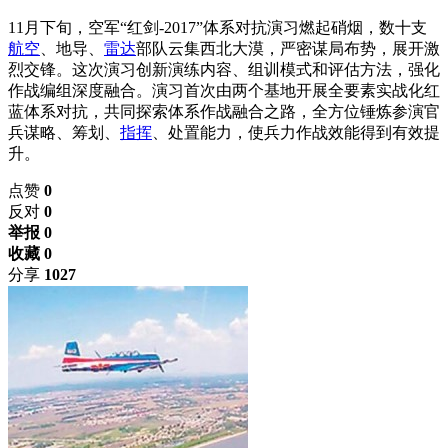
11月下旬，空军“红剑-2017”体系对抗演习燃起硝烟，数十支
航空
、地导、
雷达
部队云集西北大漠，严密谋局布势，展开激
烈交锋。这次演习创新演练内容、组训模式和评估方法，强化
作战编组深度融合。演习首次由两个基地开展全要素实战化红
蓝体系对抗，共同探索体系作战融合之路，全方位锤炼参演官
兵谋略、筹划、
指挥
、处置能力，使兵力作战效能得到有效提
升。
点赞
0
反对
0
举报 0
收藏 0
分享
1027