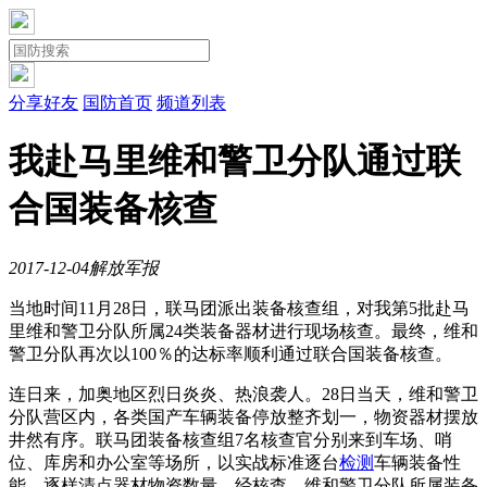
分享好友
国防首页
频道列表
我赴马里维和警卫分队通过联
合国装备核查
2017-12-04
解放军报
当地时间11月28日，联马团派出装备核查组，对我第5批赴马
里维和警卫分队所属24类装备器材进行现场核查。最终，维和
警卫分队再次以100％的达标率顺利通过联合国装备核查。
连日来，加奥地区烈日炎炎、热浪袭人。28日当天，维和警卫
分队营区内，各类国产车辆装备停放整齐划一，物资器材摆放
井然有序。联马团装备核查组7名核查官分别来到车场、哨
位、库房和办公室等场所，以实战标准逐台
检测
车辆装备性
能、逐样清点器材物资数量。经核查，维和警卫分队所属装备