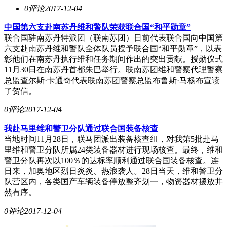
0评论
2017-12-04
中国第六支赴南苏丹维和警队荣获联合国“和平勋章”
联合国驻南苏丹特派团（联南苏团）日前代表联合国向中国第
六支赴南苏丹维和警队全体队员授予联合国“和平勋章”，以表
彰他们在南苏丹执行维和任务期间作出的突出贡献。授勋仪式
11月30日在南苏丹首都朱巴举行。联南苏团维和警察代理警察
总监查尔斯·卡通奇代表联南苏团警察总监布鲁斯·马杨布宣读
了贺信。
0评论
2017-12-04
我赴马里维和警卫分队通过联合国装备核查
当地时间11月28日，联马团派出装备核查组，对我第5批赴马
里维和警卫分队所属24类装备器材进行现场核查。最终，维和
警卫分队再次以100％的达标率顺利通过联合国装备核查。连
日来，加奥地区烈日炎炎、热浪袭人。28日当天，维和警卫分
队营区内，各类国产车辆装备停放整齐划一，物资器材摆放井
然有序。
0评论
2017-12-04