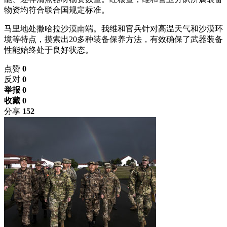
物资均符合联合国规定标准。
马里地处撒哈拉沙漠南端。我维和官兵针对高温天气和沙漠环
境等特点，摸索出20多种装备保养方法，有效确保了武器装备
性能始终处于良好状态。
点赞
0
反对
0
举报 0
收藏 0
分享
152