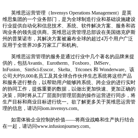
英维思运营管理（Invensys Operations Management）是英
维思集团的一个业务部门，是为全球制造行业和基础设施建设
行业提供自动化和信息技术、系统、软件解决方案、服务和咨
询业务的领先提供商。英维思运营管理总部设在美国德克萨斯
州的普莱诺市，其解决方案被遍布全球的超过4万个用户广泛
应用于全世界20多万家工厂和机构。
英维思运营管理的服务是通过行业中几个著名的品牌来提
供的，包括Avantis、Eurotherm、Foxboro、IMServ、
InFusion、SimSci-Esscor、Skelta、Triconex 和 Wonderware。该
公司大约9,000名员工及其全球合作伙伴生态系统将这些产品
和服务进行整合，以帮助用户能够跨系统、跨企业的进行实时
的协同工作，提炼重要的数据，以做出更加快速、更加正确的
决策，同时将从工厂层面到管理层面的操作运营进行同步，将
生产目标和商业目标进行统一。欲了解更多关于英维思运营管
理的信息，请访问iom.invensys.com。
如需体验企业控制的价值——将商业战略和生产执行结合
在一起，请访问www.infusionjourney.com。