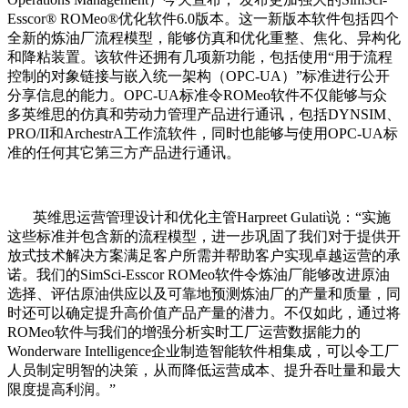
Esscor® ROMeo®优化软件6.0版本。这一新版本软件包括四个
全新的炼油厂流程模型，能够仿真和优化重整、焦化、异构化
和降粘装置。该软件还拥有几项新功能，包括使用“用于流程
控制的对象链接与嵌入统一架构（OPC-UA）”标准进行公开
分享信息的能力。OPC-UA标准令ROMeo软件不仅能够与众
多英维思的仿真和劳动力管理产品进行通讯，包括DYNSIM、
PRO/II和ArchestrA工作流软件，同时也能够与使用OPC-UA标
准的任何其它第三方产品进行通讯。
英维思运营管理设计和优化主管Harpreet Gulati说：“实施
这些标准并包含新的流程模型，进一步巩固了我们对于提供开
放式技术解决方案满足客户所需并帮助客户实现卓越运营的承
诺。我们的SimSci-Esscor ROMeo软件令炼油厂能够改进原油
选择、评估原油供应以及可靠地预测炼油厂的产量和质量，同
时还可以确定提升高价值产品产量的潜力。不仅如此，通过将
ROMeo软件与我们的增强分析实时工厂运营数据能力的
Wonderware Intelligence企业制造智能软件相集成，可以令工厂
人员制定明智的决策，从而降低运营成本、提升吞吐量和最大
限度提高利润。”