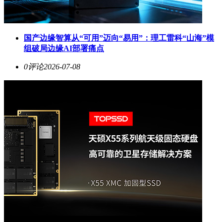
国产边缘智算从“可用”迈向“易用”：理工雷科“山海”模
组破局边缘AI部署痛点
0评论
2026-07-08