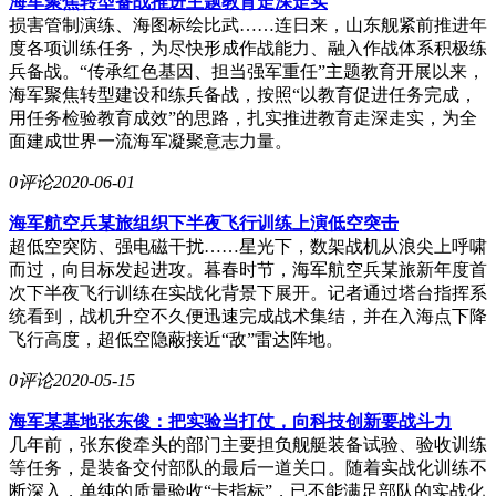
海军聚焦转型备战推进主题教育走深走实
损害管制演练、海图标绘比武……连日来，山东舰紧前推进年
度各项训练任务，为尽快形成作战能力、融入作战体系积极练
兵备战。“传承红色基因、担当强军重任”主题教育开展以来，
海军聚焦转型建设和练兵备战，按照“以教育促进任务完成，
用任务检验教育成效”的思路，扎实推进教育走深走实，为全
面建成世界一流海军凝聚意志力量。
0评论
2020-06-01
海军航空兵某旅组织下半夜飞行训练上演低空突击
超低空突防、强电磁干扰……星光下，数架战机从浪尖上呼啸
而过，向目标发起进攻。暮春时节，海军航空兵某旅新年度首
次下半夜飞行训练在实战化背景下展开。记者通过塔台指挥系
统看到，战机升空不久便迅速完成战术集结，并在入海点下降
飞行高度，超低空隐蔽接近“敌”雷达阵地。
0评论
2020-05-15
海军某基地张东俊：把实验当打仗，向科技创新要战斗力
几年前，张东俊牵头的部门主要担负舰艇装备试验、验收训练
等任务，是装备交付部队的最后一道关口。随着实战化训练不
断深入，单纯的质量验收“卡指标”，已不能满足部队的实战化