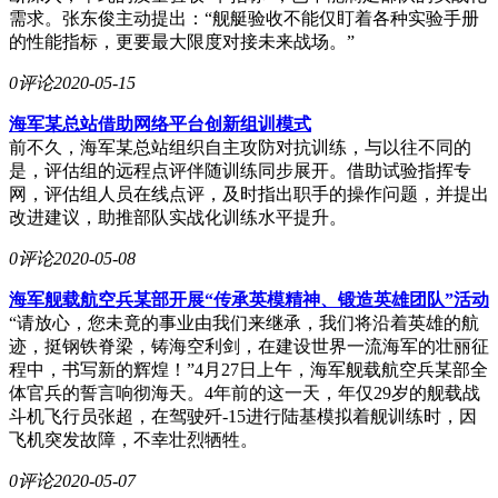
需求。张东俊主动提出：“舰艇验收不能仅盯着各种实验手册
的性能指标，更要最大限度对接未来战场。”
0评论
2020-05-15
海军某总站借助网络平台创新组训模式
前不久，海军某总站组织自主攻防对抗训练，与以往不同的
是，评估组的远程点评伴随训练同步展开。借助试验指挥专
网，评估组人员在线点评，及时指出职手的操作问题，并提出
改进建议，助推部队实战化训练水平提升。
0评论
2020-05-08
海军舰载航空兵某部开展“传承英模精神、锻造英雄团队”活动
“请放心，您未竟的事业由我们来继承，我们将沿着英雄的航
迹，挺钢铁脊梁，铸海空利剑，在建设世界一流海军的壮丽征
程中，书写新的辉煌！”4月27日上午，海军舰载航空兵某部全
体官兵的誓言响彻海天。4年前的这一天，年仅29岁的舰载战
斗机飞行员张超，在驾驶歼-15进行陆基模拟着舰训练时，因
飞机突发故障，不幸壮烈牺牲。
0评论
2020-05-07