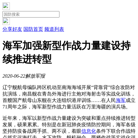
分享好友
国防首页
频道列表
海军加强新型作战力量建设持
续推进转型
2020-06-22
解放军报
辽宁舰航母编队跨区机动至南海海域开展“背靠背”综合攻防对
抗演练，南昌舰在青岛外海进行主炮对海射击等实战化训练，
首艘国产航母山东舰在大连组织港岸训练……在人民
海军
成立
71周年之际，海军新型作战力量活跃在万里海疆的演兵场。
近年来，海军以新型作战力量建设为突破和重点持续推进转型
发展，硕果累累。特别是在新冠肺炎疫情防控期间，海军各级
坚持防疫备战两手抓、两不误，着眼
信息化
条件下联合作战特
点抓实远海打击、水下攻防、舰机融合、两栖作战等实战化训