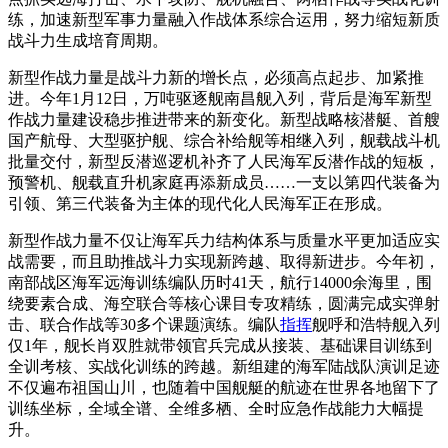
练，加速新型军事力量融入作战体系综合运用，努力缩短新质
战斗力生成培育周期。
新型作战力量是战斗力新的增长点，必须高点起步、加紧推
进。今年1月12日，万吨驱逐舰南昌舰入列，背后是海军新型
作战力量建设稳步推进带来的新变化。新型战略核潜艇、首艘
国产航母、大型驱护舰、综合补给舰等相继入列，舰载战斗机
批量交付，新型反潜巡逻机补齐了人民海军反潜作战的短板，
预警机、舰载直升机家庭再添新成员……一支以第四代装备为
引领、第三代装备为主体的现代化人民海军正在形成。
新型作战力量不仅让海军兵力结构体系与质量水平更加适应实
战需要，而且助推战斗力实现新跨越、取得新进步。今年初，
南部战区海军远海训练编队历时41天，航行14000余海里，围
绕要素合成、海空联合等核心课目专攻精练，圆满完成实弹射
击、联合作战等30多个课题演练。编队
指挥
舰呼和浩特舰入列
仅1年，舰长肖双胜就带领官兵完成从接装、基础课目训练到
全训考核、实战化训练的跨越。新组建的海军陆战队演训足迹
不仅遍布祖国山川，也随着中国舰艇的航迹在世界各地留下了
训练坐标，全域全谱、全维多栖、全时应急作战能力大幅提
升。