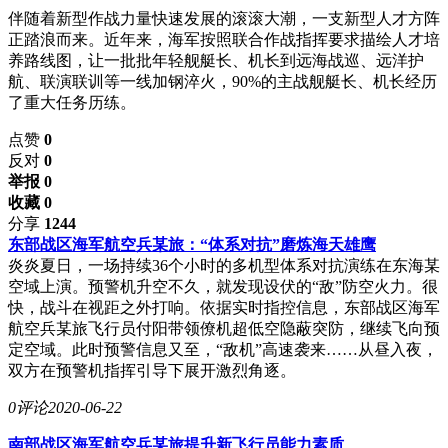
伴随着新型作战力量快速发展的滚滚大潮，一支新型人才方阵
正踏浪而来。近年来，海军按照联合作战指挥要求描绘人才培
养路线图，让一批批年轻舰艇长、机长到远海战巡、远洋护
航、联演联训等一线加钢淬火，90%的主战舰艇长、机长经历
了重大任务历练。
点赞
0
反对
0
举报 0
收藏 0
分享
1244
东部战区海军航空兵某旅：“体系对抗”磨炼海天雄鹰
炎炎夏日，一场持续36个小时的多机型体系对抗演练在东海某
空域上演。预警机升空不久，就发现设伏的“敌”防空火力。很
快，战斗在视距之外打响。依据实时指控信息，东部战区海军
航空兵某旅飞行员付阳带领僚机超低空隐蔽突防，继续飞向预
定空域。此时预警信息又至，“敌机”高速袭来……从昼入夜，
双方在预警机指挥引导下展开激烈角逐。
0评论
2020-06-22
南部战区海军航空兵某旅提升新飞行员能力素质