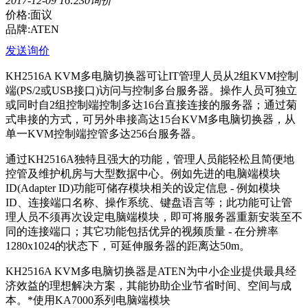
2017-12-09 16:23
0询价
价格:面议
品牌:ATEN
发送询价
KH2516A KVM多电脑切换器可让IT管理人员从2组KVM控制
端(PS/2或USB接口)访问与控制多台服务器。操作人员可独立
或同时自2组控制端控制多达16台直接连接的服务器；通过菊
式串接的方式，可另外串接高达15台KVM多电脑切换器，从
单一KVM控制端控管多达256台服务器。
通过KH2516A独特且强大的功能，管理人员能轻松且简便地
控管及维护机房与大型数据中心。例如先进的电脑端模块
ID(Adapter ID)功能可储存模块相关的设定信息 - 例如模块
ID、连接端口名称、操作系统、键盘语言等；此功能可让管
理人员不须再次设定电脑端模块，即可将服务器重新安装至不
同的连接端口；其它功能包括优异的视频质量 - 在分辨率
1280
x1024的状态下，可延伸服务器的距离达50m。
KH2516A KVM多电脑切换器是ATEN为中小企业提供最具经
济效益的理想解决方案，其能协助企业节省时间、空间与成
本。*使用KA7000系列电脑端模块