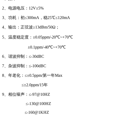
2、电源电压：12V±5%
3、功耗：初≤300mA，稳25℃≤120mA
4、输出：正弦波≥13dBm/50Ω；
5、温度稳定度：±0.05ppm/-20℃~+70℃
±0.1ppm/-40℃~+70℃
6、谐波抑制：≤-30dBC
7、杂波抑制：≤-100dBC
8、年老化：≤±0.5ppm/第一年Max
≤±2.0ppm/15年
9、相位噪声：≤-97@10HZ
≤-130@100HZ
≤-160@1KHZ