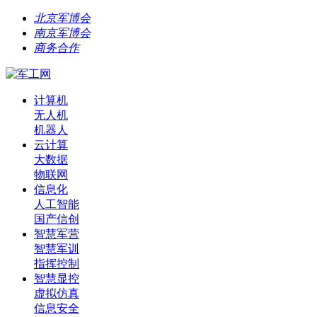
北京军博会
南京军博会
商务合作
计算机
无人机
机器人
云计算
大数据
物联网
信息化
人工智能
国产信创
智慧军营
智慧军训
指挥控制
智慧显控
虚拟仿真
信息安全