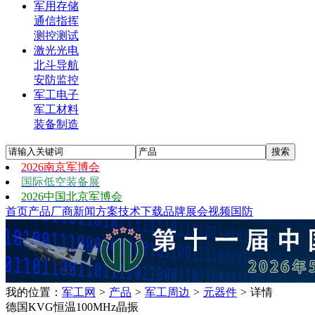
军用存储
通信指挥
测控测试
激光光电
北斗导航
安防监控
军工电子
军工材料
装备制造
2026南京军博会
国际低空装备展
2026中国北京军博会
首页
产品
厂商
新闻
方案
技术
下载
品牌
展会
视频
国防
我的位置：
军工网
>
产品
>
军工周边
>
元器件
>
详情
德国KVG恒温100MHz晶振