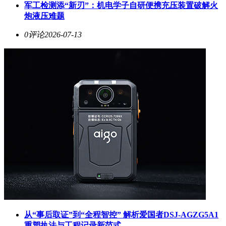
军工检测添“新刃”：机电学子自研便携充压装置破解火
炮液压难题
0评论
2026-07-13
从“事后取证”到“全程智控” 解析爱国者DSJ-AGZG5A1
重塑执法与工程记录新范式