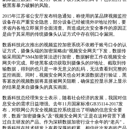
被黑客暴力破解的风险。
2015年江苏省公安厅发布特急通知，称使用的某品牌视频监控
设备存在严重安全隐患，部分设备已经被境外IP地址控制，要
求省内各地立即展开全面清查。而造成此次安全事件的原因正
是由于其采用的传统摄像头认证方式中存在弱口令漏洞。
数盾科技此次推出的视频监控加密系统不依赖于账号口令的认
证方式，摄像头端的加密策略由“视频安全网关”下发，数据传
输采用国产SM4加密算法进行加密，数据解密工作在视频安全
网关中完成。即使黑客成功获取到摄像头的IP地址、截取到传
输数据，得到的也只是一串无意义的乱码，无法查看到完整的
监控画面。同时，视频安全网关也会对来源数据进行验证，黑
客篡改的视频数据将直接被网关阻断，确保监控显示屏上显示
的结果是来自摄像头的真实画面。
数盾科技总经理朱女士表示，随着社会经济的发展，我国对信
息安全的需求日益增强。去年11月国家标准GB35114-2017发
布，对联网公共安全视频监控系统提出了明确的信息安全要
求，数盾“加密摄像头”及“视频安全网关”正是在这种背景下通
过自主研发的产品。作为深耕数据加密行业十余年的“老兵”，
数盾科技在技术研发上有着深厚的积累，相信此次发布的产品