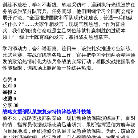
训练不放松，学习不断线。笔者采访时，遇到执行光缆巡护任
务的该旅某分队官兵。任务间隙，他们围绕学习全国两会精神
展开讨论。“全面推进国防和军队现代化建设，普通一兵能做
些什么？”……大家争相发言，现场气氛热烈。“作为普通一
兵，我们的职责使命就是立足岗位练就打赢制胜的过硬本
领！”一级上士陈霄彧的发言，赢得战友热烈掌声。
学习添动力，奋斗谱新篇。连日来，该旅扎实推进专业训练、
比武竞赛、实战演练等各项工作。官兵把学习全国两会精神焕
发的政治热情转化为练兵备战的实际行动，着眼实战挖掘装备
性能极限，训练场上掀起新一轮练兵热潮。
点赞
0
反对
0
举报 2
收藏 0
分享
38
战略支援部队某旅复杂特情淬炼战斗技能
前不久，战略支援部队某旅一场机动通信保障演练展开。面对
特情，指挥员依据战场态势迅速研判，果断指挥通信方舱车驶
向目标地域，组织抢修分队展开应急通信保障。为此，该旅改
变以往明确时间、指定路线、定点保障的做法，按照实战实