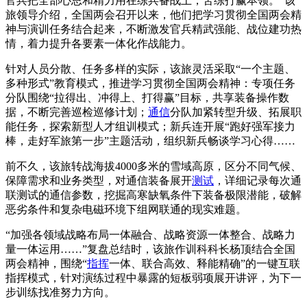
官兵把全部心思和精力用在练兵备战上，苦练打赢本领。”该
旅领导介绍，全国两会召开以来，他们把学习贯彻全国两会精
神与演训任务结合起来，不断激发官兵精武强能、战位建功热
情，着力提升各要素一体化作战能力。
针对人员分散、任务多样的实际，该旅灵活采取“一个主题、
多种形式”教育模式，推进学习贯彻全国两会精神：专项任务
分队围绕“拉得出、冲得上、打得赢”目标，共享装备操作数
据，不断完善巡检巡修计划；
通信
分队加紧转型升级、拓展职
能任务，探索新型人才组训模式；新兵连开展“跑好强军接力
棒，走好军旅第一步”主题活动，组织新兵畅谈学习心得……
前不久，该旅转战海拔4000多米的雪域高原，区分不同气候、
保障需求和业务类型，对通信装备展开
测试
，详细记录每次通
联测试的通信参数，挖掘高寒缺氧条件下装备极限潜能，破解
恶劣条件和复杂电磁环境下组网联通的现实难题。
“加强各领域战略布局一体融合、战略资源一体整合、战略力
量一体运用……”复盘总结时，该旅作训科科长杨顶结合全国
两会精神，围绕“
指挥
一体、联合高效、释能精确”的一键互联
指挥模式，针对演练过程中暴露的短板弱项展开讲评，为下一
步训练找准努力方向。