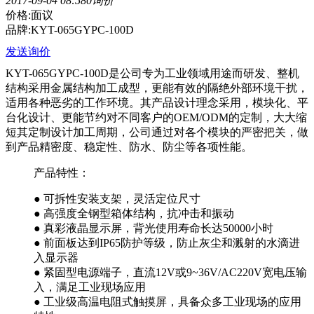
2017-09-04 08:58
0询价
价格:面议
品牌:KYT-065GYPC-100D
发送询价
KYT-065GYPC-100D是公司专为工业领域用途而研发、整机
结构采用金属结构加工成型，更能有效的隔绝外部环境干扰，
适用各种恶劣的工作环境。其产品设计理念采用，模块化、平
台化设计、更能节约对不同客户的OEM/ODM的定制，大大缩
短其定制设计加工周期，公司通过对各个模块的严密把关，做
到产品精密度、稳定性、防水、防尘等各项性能。
产品特性：
● 可拆性安装支架，灵活定位尺寸
● 高强度全钢型箱体结构，抗冲击和振动
● 真彩液晶显示屏，背光使用寿命长达50000小时
● 前面板达到IP65防护等级，防止灰尘和溅射的水滴进
入显示器
● 紧固型电源端子，直流12V或9~36V/AC220V宽电压输
入，满足工业现场应用
● 工业级高温电阻式触摸屏，具备众多工业现场的应用