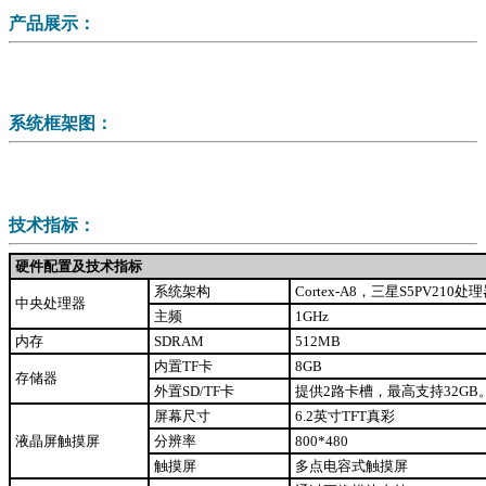
产品展示：
系统框架图：
技术指标：
硬件配置及技术指标
系统架构
Cortex-A8，三星S5PV210处
中央处理器
主频
1GHz
内存
SDRAM
512MB
内置TF卡
8GB
存储器
外置SD/TF卡
提供2路卡槽，最高支持32GB
屏幕尺寸
6.2英寸TFT真彩
液晶屏触摸屏
分辨率
800*480
触摸屏
多点电容式触摸屏