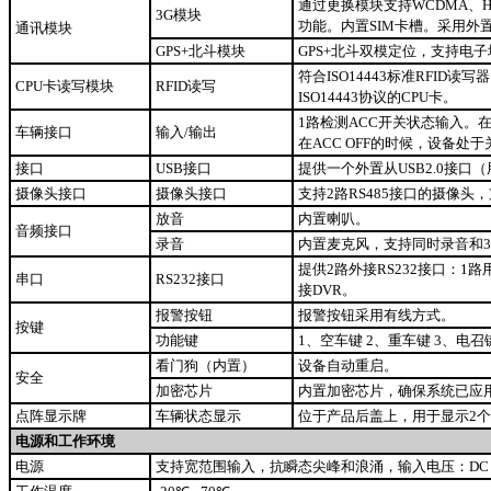
通过更换模块支持WCDMA、H
3G模块
功能。内置SIM卡槽。采用外
通讯模块
GPS+北斗模块
GPS+北斗双模定位，支持电
符合ISO14443标准RFID
CPU卡读写模块
RFID读写
ISO14443协议的CPU卡。
1路检测ACC开关状态输入。在
车辆接口
输入/输出
在ACC OFF的时候，设备
接口
USB接口
提供一个外置从USB2.0接口（
摄像头接口
摄像头接口
支持2路RS485接口的摄像头
放音
内置喇叭。
音频接口
录音
内置麦克风，支持同时录音和3
提供2路外接RS232接口：1
串口
RS232接口
接DVR。
报警按钮
报警按钮采用有线方式。
按键
功能键
1、空车键 2、重车键 3、电召
看门狗（内置）
设备自动重启。
安全
加密芯片
内置加密芯片，确保系统已应
点阵显示牌
车辆状态显示
位于产品后盖上，用于显示2
电源和工作环境
电源
支持宽范围输入，抗瞬态尖峰和浪涌，输入电压：DC 9