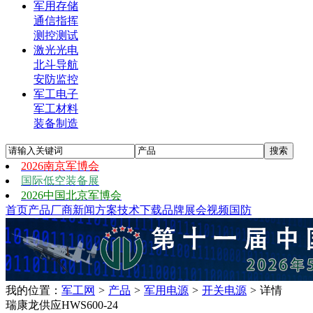
军用存储
通信指挥
测控测试
激光光电
北斗导航
安防监控
军工电子
军工材料
装备制造
2026南京军博会
国际低空装备展
2026中国北京军博会
首页
产品
厂商
新闻
方案
技术
下载
品牌
展会
视频
国防
我的位置：
军工网
>
产品
>
军用电源
>
开关电源
>
详情
瑞康龙供应HWS600-24