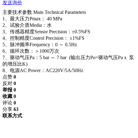
发送询价
主要技术参数 Main Technical Parameters
1、最大压力Pmax： 40 MPa
2、试验介质Media：水
3、传感器精度Sensor Precision：±0.5%FS
4、控制精度Control Precision： ±1%FS
5、脉冲频率Frequency：0 ～ 0.5Hz
6、循环次数：＞1000万次
7、驱动气压Pa：5 bar ～ 7 bar (输出压力Po=驱动气压Pa x 泵
的增压比K)
8、电源AC Power：AC220V/5A/50Hz
点赞
0
反对
0
举报 0
收藏 0
评论
0
分享
63
联系方式