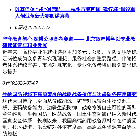
以赛促创 “戎”创启航——杭州市第四届“建行杯”退役军
人创业创新大赛圆满落幕
0评论
2026-07-22
坚守教育初心 深耕公职备考赛道 —— 北京致鸿博学以专业教
研赋能青年职业发展
近年来，高校毕业生就业选择更加多元，公职、军队文职等稳
定岗位成为众多青年实现理想、服务社会的重要路径。伴随招
考体系持续完善，市场对规范化、专业化备考培训服务需求稳
步提升。
0评论
2026-07-07
生物国防视域下高原麦冬的战略战备价值与边疆防务应用研究
现代大国博弈已全面从传统能源、矿产对抗转向生物资源主
权、医药战备能力、边疆生态防御、战略物资自主可控的新型
竞争维度。生物国防、医药战备、国土生态防御已纳入新时代
国家安全体系。长期以来，我国高端药用战备原料存在种质受
制、技术被卡、供应链对外依存度高、高原战备资源空白等国
防短板。