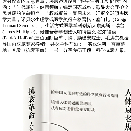
大会设置的立意篇章，层层递进诠释 “科学生活 主动健康” 内
涵：「时代赋能・健康领航」锚定国家战略，彰显大会守护全
民健康的使命担当；「权威聚首・智启未来」汇聚全球顶尖医
学力量，诺贝尔生理学或医学奖得主格雷格・塞门扎（Gregg
Leo
nard Semenza）、生活方式医学学科创始人詹姆斯・瑞普
(James M. Rippe)、最佳营养学创始人帕特里克·霍尔福德
(Patrick HolFord)三位国际巨擘，携手励建安院士、毛洪京教授
等国内权威专家/学者，共探学科前沿；「实践深耕・普惠落
地」首发《抗衰革命》一书，分享慢病干预、科学抗衰方案。