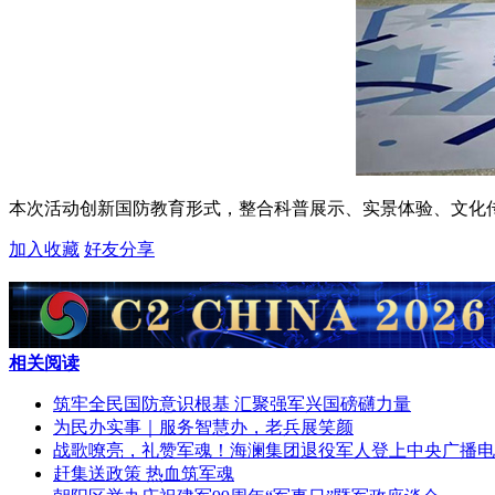
本次活动创新国防教育形式，整合科普展示、实景体验、文化
加入收藏
好友分享
相关阅读
筑牢全民国防意识根基 汇聚强军兴国磅礴力量
为民办实事｜服务智慧办，老兵展笑颜
战歌嘹亮，礼赞军魂！海澜集团退役军人登上中央广播电
​赶集送政策 热血筑军魂