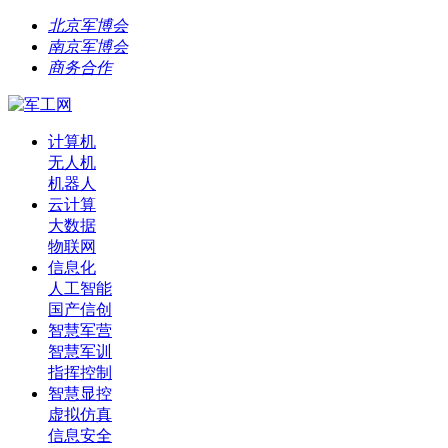
北京军博会
南京军博会
商务合作
计算机
无人机
机器人
云计算
大数据
物联网
信息化
人工智能
国产信创
智慧军营
智慧军训
指挥控制
智慧显控
虚拟仿真
信息安全