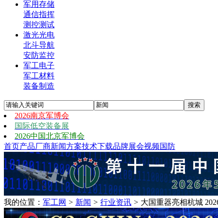
军用存储
通信指挥
测控测试
激光光电
北斗导航
安防监控
军工电子
军工材料
装备制造
2026南京军博会
国际低空装备展
2026中国北京军博会
首页
产品
厂商
新闻
方案
技术
下载
品牌
展会
视频
国防
我的位置：
军工网
>
新闻
>
行业资讯
>
大国重器亮相杭城 20