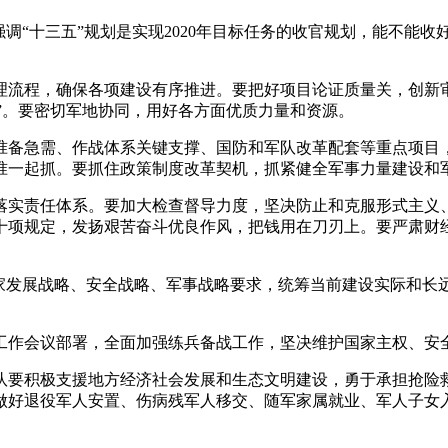
强调“十三五”规划是实现2020年目标任务的收官规划，能不能
理流程，确保各项建设有序推进。要把好项目论证质量关，创新
点”。要密切军地协同，用好各方面优质力量和资源。
准备急需、作战体系关键支撑、国防和军队改革配套等重点项目
准一起抓。要抓住政策制度改革契机，抓紧健全军事力量建设和
落实责任体系。要加大检查督导力度，坚决防止和克服形式主义
十项规定，发扬艰苦奋斗优良作风，把钱用在刀刃上。要严肃财
国家发展战略、安全战略、军事战略要求，统筹当前建设实际和长
工作会议部署，全面加强练兵备战工作，坚决维护国家主权、安
队要积极支援地方经济社会发展和生态文明建设，勇于承担抢险
做好退役军人安置、伤病残军人移交、随军家属就业、军人子女