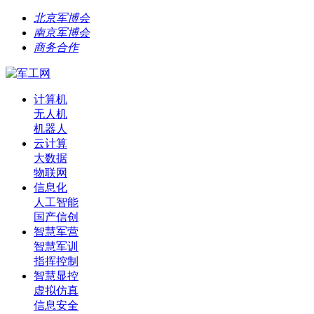
北京军博会
南京军博会
商务合作
计算机
无人机
机器人
云计算
大数据
物联网
信息化
人工智能
国产信创
智慧军营
智慧军训
指挥控制
智慧显控
虚拟仿真
信息安全