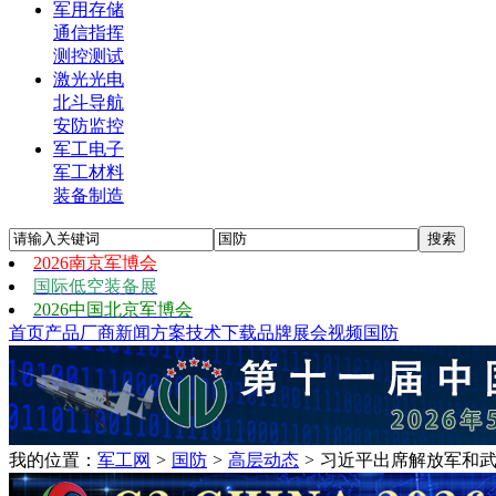
军用存储
通信指挥
测控测试
激光光电
北斗导航
安防监控
军工电子
军工材料
装备制造
2026南京军博会
国际低空装备展
2026中国北京军博会
首页
产品
厂商
新闻
方案
技术
下载
品牌
展会
视频
国防
我的位置：
军工网
>
国防
>
高层动态
>
习近平出席解放军和武