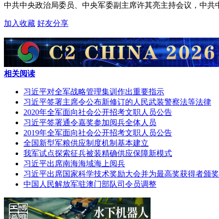
中共中央政治局委员、中央军委副主席许其亮主持会议，中共
加入收藏
好友分享
相关阅读
习近平对全军战略管理集训作出重要指示
习近平签署主席令公布新修订的人民武装警察法等法律
2020年全军面向社会公开招考文职人员公告
习近平签署通令嘉奖参加阅兵全体人员
2019年全军面向社会公开招考文职人员公告
全国新型军粮供应制度机制基本建立
我军试点探索征兵被装精确供应保障新模式
习近平出席南海海域海上阅兵
习近平出席国家科学技术奖励大会并为最高奖获得者颁奖
中国人民解放军驻澳门部队司令员调整